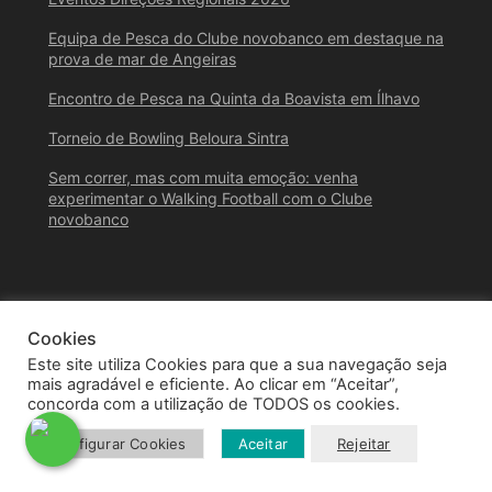
Equipa de Pesca do Clube novobanco em destaque na
prova de mar de Angeiras
Encontro de Pesca na Quinta da Boavista em Ílhavo
Torneio de Bowling Beloura Sintra
Sem correr, mas com muita emoção: venha
experimentar o Walking Football com o Clube
novobanco
Cookies
Este site utiliza Cookies para que a sua navegação seja
mais agradável e eficiente. Ao clicar em “Aceitar”,
concorda com a utilização de TODOS os cookies.
© 2026 Clube novobanco – Todos os Direitos Reservados
Configurar Cookies
Aceitar
Rejeitar
Designed by
Santana Digital & Design Studio