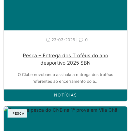
23-03-2026 |
0
Pesca – Entrega dos Troféus do ano
desportivo 2025 SBN
O Clube novobanco assinala a entrega dos troféus
referentes ao encerramento do a...
NOTÍCIAS
PESCA