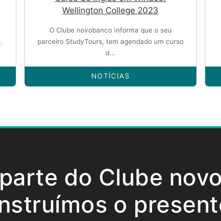
Wellington College 2023
O Clube novobanco informa que o seu
.
parceiro StudyTours, tem agendado um curso
d...
NOTÍCIAS
 parte do Clube nov
nstruímos o present