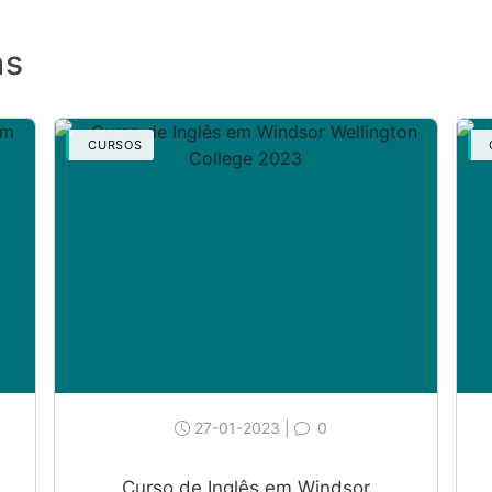
as
CURSOS
27-01-2023 |
0
Curso de Inglês em Windsor