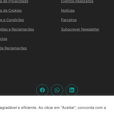
ica de Privacidade
Eventos Realizados
ica de Cookies
Notícias
s e Condições
Parceiros
tões e Reclamações
Subscrever Newsletter
ctos
 de Reclamações
© 2026 Clube novobanco – Todos os Direitos Reservados
agradável e eficiente. Ao clicar em “Aceitar”, concorda com a
Designed by
Santana Digital & Design Studio