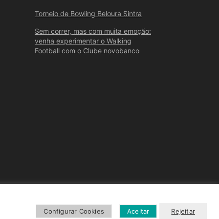
Torneio de Bowling Beloura Sintra
Sem correr, mas com muita emoção:
venha experimentar o Walking
Football com o Clube novobanco
Configurar Cookies
Aceitar
Rejeitar