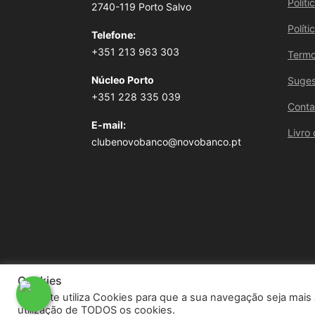
Polít
2740-119 Porto Salvo
Polít
Telefone:
+351 213 963 303
Termo
Núcleo Porto
Suges
+351 228 335 039
Conta
E-mail:
Livro
clubenovobanco@novobanco.pt
Cookies
Este site utiliza Cookies para que a sua navegação seja mais 
utilização de TODOS os cookies.