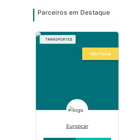
Parceiros em Destaque
TRANSPORTES
TRAN
Não Perca
Anterior
Seguinte
Europcar