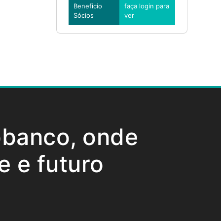
Beneficio
faça login para
Sócios
ver
Bene
Sóci
obanco, onde
e e futuro