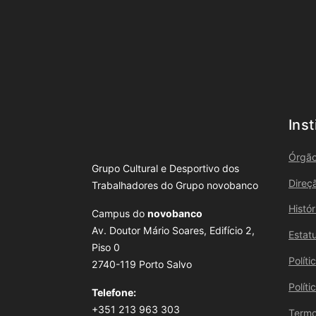
Inst
Órgão
Grupo Cultural e Desportivo dos
Direç
Trabalhadores do Grupo novobanco
Histó
Campus do
novobanco
Av. Doutor Mário Soares, Edifício 2,
Estat
Piso 0
Polít
2740-119 Porto Salvo
Polít
Telefone: