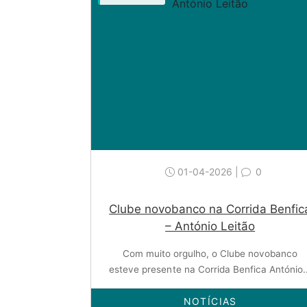
01-04-2026 |
0
Clube novobanco na Corrida Benfic
– António Leitão
Com muito orgulho, o Clube novobanco
esteve presente na Corrida Benfica António..
NOTÍCIAS