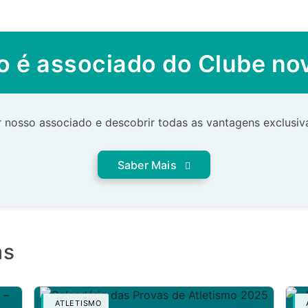
o é associado do Clube n
 nosso associado e descobrir todas as vantagens exclusiva
Saber Mais
as
ATLETISMO
A