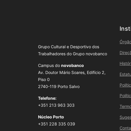
Inst
Órgão
Grupo Cultural e Desportivo dos
Direç
Trabalhadores do Grupo novobanco
Histó
Campus do
novobanco
Av. Doutor Mário Soares, Edifício 2,
Estat
Piso 0
Polít
2740-119 Porto Salvo
Polít
Telefone:
+351 213 963 303
Termo
Núcleo Porto
Suges
+351 228 335 039
Conta