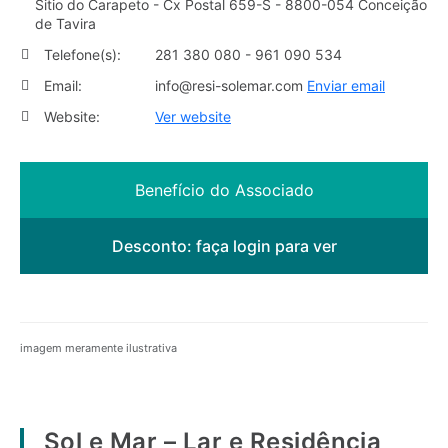
Sitio do Carapeto - Cx Postal 659-S - 8800-054 Conceição
de Tavira
Telefone(s):
281 380 080 - 961 090 534
Email:
info@resi-solemar.com
Enviar email
Website:
Ver website
Benefício do Associado
Desconto:
faça login para ver
imagem meramente ilustrativa
Sol e Mar – Lar e Residência