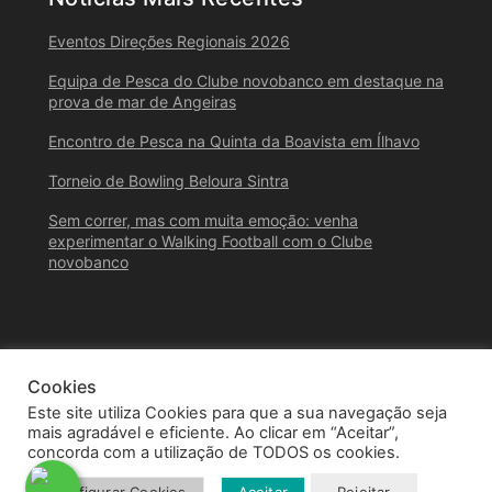
Eventos Direções Regionais 2026
Equipa de Pesca do Clube novobanco em destaque na
prova de mar de Angeiras
Encontro de Pesca na Quinta da Boavista em Ílhavo
Torneio de Bowling Beloura Sintra
Sem correr, mas com muita emoção: venha
experimentar o Walking Football com o Clube
novobanco
Cookies
Este site utiliza Cookies para que a sua navegação seja
mais agradável e eficiente. Ao clicar em “Aceitar”,
concorda com a utilização de TODOS os cookies.
© 2026 Clube novobanco – Todos os Direitos Reservados