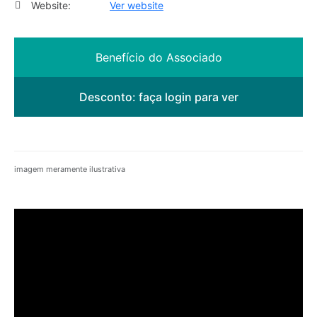
Website:
Ver website
Benefício do Associado
Desconto:
faça login para ver
imagem meramente ilustrativa