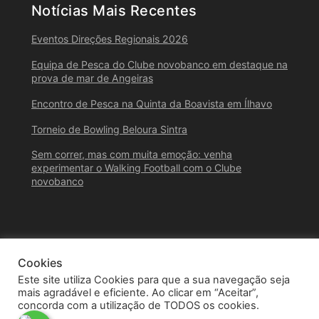
Notícias Mais Recentes
Eventos Direções Regionais 2026
Equipa de Pesca do Clube novobanco em destaque na
prova de mar de Angeiras
Encontro de Pesca na Quinta da Boavista em Ílhavo
Torneio de Bowling Beloura Sintra
Sem correr, mas com muita emoção: venha
experimentar o Walking Football com o Clube
novobanco
Cookies
Este site utiliza Cookies para que a sua navegação seja
mais agradável e eficiente. Ao clicar em “Aceitar”,
concorda com a utilização de TODOS os cookies.