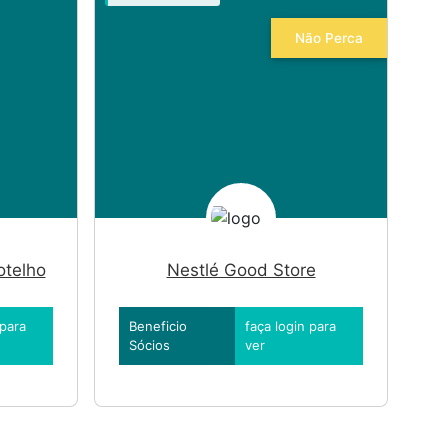
Não Perca
otelho
Nestlé Good Store
 para
Beneficio
faça login para
Sócios
ver