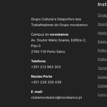
Inst
Órgão
Grupo Cultural e Desportivo dos
Direç
Trabalhadores do Grupo novobanco
Histó
Campus do
novobanco
Av. Doutor Mário Soares, Edifício 2,
Estat
Piso 0
Polít
2740-119 Porto Salvo
Polít
Telefone:
+351 213 963 303
Termo
Núcleo Porto
Suges
+351 228 335 039
Conta
E-mail:
Livro
clubenovobanco@novobanco.pt