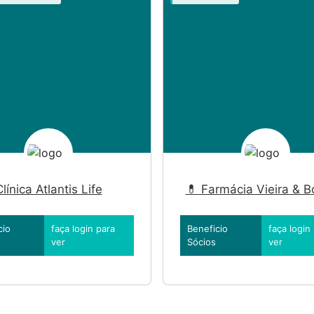
línica Atlantis Life
💊 Farmácia Vieira & B
cio
faça login para
Beneficio
faça login
ver
Sócios
ver