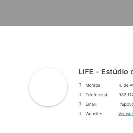
LIFE – Estúdio 
Morada:
R. de A
Telefone(s):
932 11
Email:
lifepo
Website:
Ver web