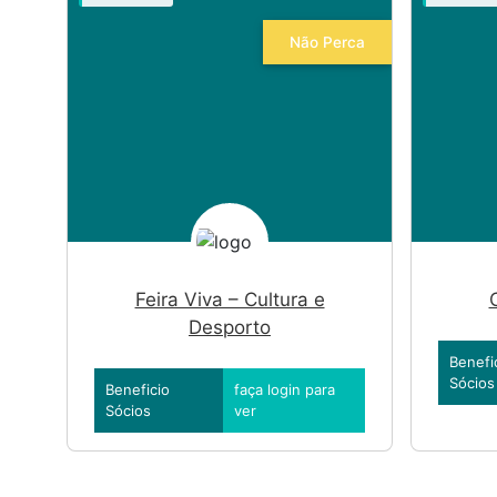
Não Perca
Feira Viva – Cultura e
C
Desporto
Benefi
Sócios
Beneficio
faça login para
Sócios
ver