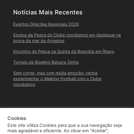
Notícias Mais Recentes
Eventos Direções Regionais 2026
Equipa de Pesca do Clube novobanco em destaque na
prova de mar de Angeiras
Encontro de Pesca na Quinta da Boavista em Ílhavo
Torneio de Bowling Beloura Sintra
Sem correr, mas com muita emoção: venha
experimentar o Walking Football com o Clube
novobanco
Cookies
Este site utiliza Cookies para que a sua navegação seja
mais agradável e eficiente. Ao clicar em “Aceitar”,