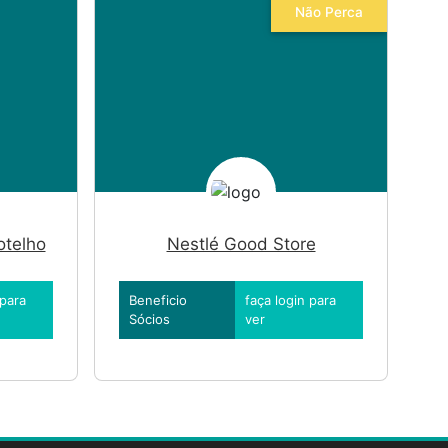
Não Perca
otelho
Nestlé Good Store
 para
Beneficio
faça login para
Sócios
ver