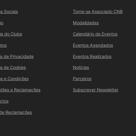
s Sociais
Torne-se Associado CNB
ão
Modalidades
ria do Clube
Calendário de Eventos
utos
Eventos Agendados
ica de Privacidade
Eventos Realizados
ica de Cookies
Notícias
s e Condições
Parceiros
tões e Reclamações
Subscrever Newsletter
ctos
 de Reclamações