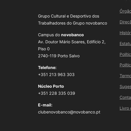
Órgão
Grupo Cultural e Desportivo dos
Direç
Trabalhadores do Grupo novobanco
Histó
Campus do
novobanco
Av. Doutor Mário Soares, Edifício 2,
Estat
Piso 0
Polít
2740-119 Porto Salvo
Polít
Telefone:
+351 213 963 303
Termo
Núcleo Porto
Suges
+351 228 335 039
Conta
E-mail:
Livro
clubenovobanco@novobanco.pt