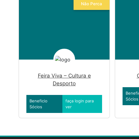
Não Perca
Feira Viva – Cultura e
C
Desporto
Benefi
Sócios
Beneficio
faça login para
Sócios
ver