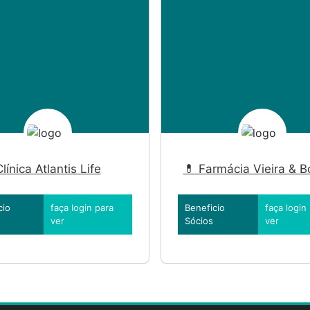
línica Atlantis Life
💊 Farmácia Vieira & B
cio
faça login para
Beneficio
faça login
ver
Sócios
ver