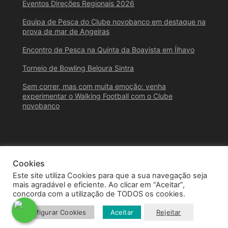
Eventos Direções Regionais 2026
Equipa de Pesca do Clube novobanco em destaque na
prova de mar de Angeiras
Encontro de Pesca na Quinta da Boavista em Ílhavo
Torneio de Bowling Beloura Sintra
Sem correr, mas com muita emoção: venha
experimentar o Walking Football com o Clube
novobanco
Cookies
Este site utiliza Cookies para que a sua navegação seja
mais agradável e eficiente. Ao clicar em “Aceitar”,
concorda com a utilização de TODOS os cookies.
© 2026 Clube novobanco – Todos os Direitos Reservados
Configurar Cookies
Aceitar
Rejeitar
Designed by
Santana Digital & Design Studio