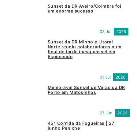
Sunset da DR Aveiro/Coimbra foi
um enorme sucesso
03 Jul
2026
Sunset da DR Minho e Litoral
Norte reuniu colaboradores num
final de tarde inesquecível em
Esposende
01 Jul
2026
Memorável Sunset de Verão da DR
Porto em Matosinhos
27 Jun
2026
45ª Corrida da Fogueiras | 27
junho Peniche