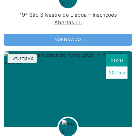
19ª São Silvestre de Lisboa – Inscrições
Abertas 🏃‍♀️
AGENDADO
ATLETISMO
2026
20 Dez