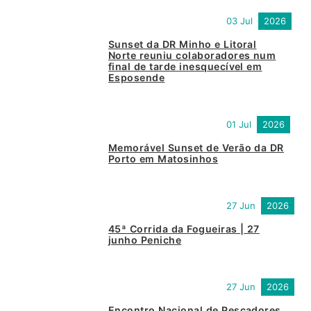
03 Jul
2026
Sunset da DR Minho e Litoral
Norte reuniu colaboradores num
final de tarde inesquecível em
Esposende
01 Jul
2026
Memorável Sunset de Verão da DR
Porto em Matosinhos
27 Jun
2026
45ª Corrida da Fogueiras | 27
junho Peniche
27 Jun
2026
Encontro Nacional de Pescadores