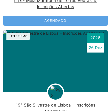
🏃‍♀️ 6ª Meia Maratona de Torres Vedras 🏅
Inscrições Abertas
AGENDADO
ATLETISMO
2026
26 Dez
19ª São Silvestre de Lisboa – Inscrições