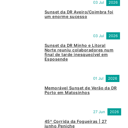
03 Jul
2026
Sunset da DR Aveiro/Coimbra foi
um enorme sucesso
03 Jul
2026
Sunset da DR Minho e Litoral
Norte reuniu colaboradores num
final de tarde inesquecível em
Esposende
01 Jul
2026
Memorável Sunset de Verão da DR
Porto em Matosinhos
27 Jun
2026
45ª Corrida da Fogueiras | 27
junho Peniche