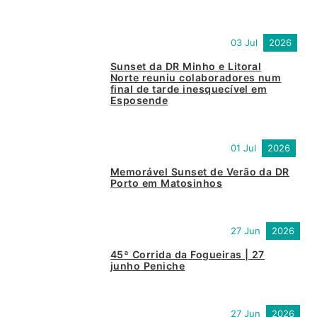
03 Jul
2026
Sunset da DR Minho e Litoral
Norte reuniu colaboradores num
final de tarde inesquecível em
Esposende
01 Jul
2026
Memorável Sunset de Verão da DR
Porto em Matosinhos
27 Jun
2026
45ª Corrida da Fogueiras | 27
junho Peniche
27 Jun
2026