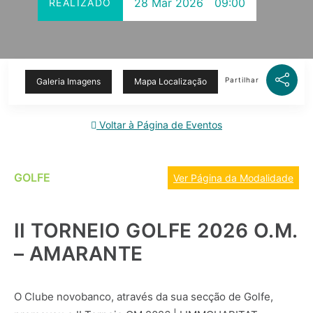
28 Mar 2026
09:00
REALIZADO
Partilhar
Galeria Imagens
Mapa Localização
Voltar à Página de Eventos
GOLFE
Ver Página da Modalidade
II TORNEIO GOLFE 2026 O.M.
– AMARANTE
O Clube novobanco, através da sua secção de Golfe,