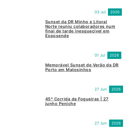
03 Jul
2026
Sunset da DR Minho e Litoral
Norte reuniu colaboradores num
final de tarde inesquecível em
Esposende
01 Jul
2026
Memorável Sunset de Verão da DR
Porto em Matosinhos
27 Jun
2026
45ª Corrida da Fogueiras | 27
junho Peniche
27 Jun
2026