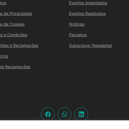
utos
Eventos Agendados
ica de Privacidade
Eventos Realizados
ica de Cookies
Notícias
s e Condições
Parceiros
tões e Reclamações
Subscrever Newsletter
ctos
 de Reclamações