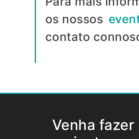
Para mais infor
os nossos
even
contato connos
Venha fazer