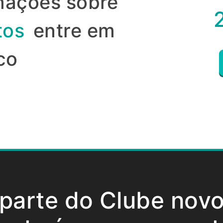
mações sobre
tos
entre em
co
 parte do Clube nov